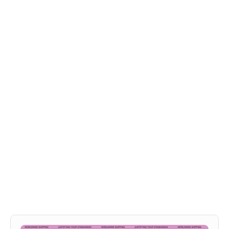
האתר הרשמי - Mergui
עיצוב ופיתוח האתר הרשמי לאמן יהונתן מרגי. האתר 
משמש כמרכז הפעילות הדיגיטלי של האמן, מציג את לוח 
ההופעות, וידאו, קליפים וקישורים להאזנה בכל 
הפלטפורמות.